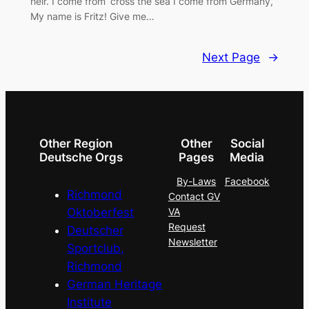
heir. I come from ‘cross the sea I come from Germany,
My name is Fritz! Give me…
Next Page
→
Other Region
Other
Social
Deutsche Orgs
Pages
Media
By-Laws
Facebook
Richmond
Contact GV
Oktoberfest
VA
Request
Deutscher
Newsletter
Sportclub,
Richmond
German Heritage
Institute